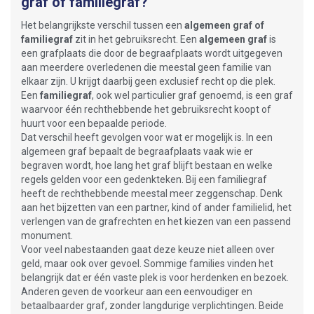
graf of familiegraf?
Het belangrijkste verschil tussen een
algemeen graf of
familiegraf
zit in het gebruiksrecht. Een
algemeen graf
is
een grafplaats die door de begraafplaats wordt uitgegeven
aan meerdere overledenen die meestal geen familie van
elkaar zijn. U krijgt daarbij geen exclusief recht op die plek.
Een
familiegraf
, ook wel particulier graf genoemd, is een graf
waarvoor één rechthebbende het gebruiksrecht koopt of
huurt voor een bepaalde periode.
Dat verschil heeft gevolgen voor wat er mogelijk is. In een
algemeen graf bepaalt de begraafplaats vaak wie er
begraven wordt, hoe lang het graf blijft bestaan en welke
regels gelden voor een gedenkteken. Bij een familiegraf
heeft de rechthebbende meestal meer zeggenschap. Denk
aan het bijzetten van een partner, kind of ander familielid, het
verlengen van de grafrechten en het kiezen van een passend
monument.
Voor veel nabestaanden gaat deze keuze niet alleen over
geld, maar ook over gevoel. Sommige families vinden het
belangrijk dat er één vaste plek is voor herdenken en bezoek.
Anderen geven de voorkeur aan een eenvoudiger en
betaalbaarder graf, zonder langdurige verplichtingen. Beide