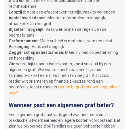
Grafrechten:
Wel exclusief gebruiksrecht voor een
rechthebbende
Looptijd:
Voor een afgesproken termijn, vaak te verlengen
Aantal overledenen:
Meerdere familieleden mogelijk,
afhankelijk van het graf
Bijzetten mogelijk:
Vaak wel, binnen de regels van de
begraafplaats
Grafmonument:
Meer vrijheid in materiaal, vorm en tekst
Verlenging:
Vaak wel mogelijk
Zeggenschap nabestaanden:
Meer invloed op bestemming
en herdenking
Wie vooral kijkt naar uitvaartkosten, komt vaak uit bij een
algemeen graf. Wie waarde hecht aan een blijvende
familieplek, kiest eerder voor een familiegraf. Als u zich
breder wilt oriënteren op financiële keuzes rond een
begrafenis, leest u meer in
kosten begrafenis: wat bepaalt de
prijs?
.
Wanneer past een algemeen graf beter?
Een algemeen graf past vaak goed wanneer eenvoud,
praktische uitvoerbaarheid en lagere kosten vooropstaan. Dat
zien we bijvoorbeeld bij families die geen behoefte hebben