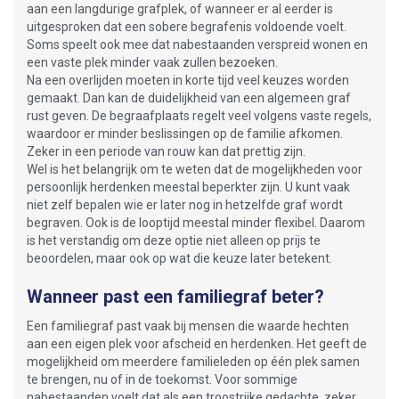
aan een langdurige grafplek, of wanneer er al eerder is
uitgesproken dat een sobere begrafenis voldoende voelt.
Soms speelt ook mee dat nabestaanden verspreid wonen en
een vaste plek minder vaak zullen bezoeken.
Na een overlijden moeten in korte tijd veel keuzes worden
gemaakt. Dan kan de duidelijkheid van een algemeen graf
rust geven. De begraafplaats regelt veel volgens vaste regels,
waardoor er minder beslissingen op de familie afkomen.
Zeker in een periode van rouw kan dat prettig zijn.
Wel is het belangrijk om te weten dat de mogelijkheden voor
persoonlijk herdenken meestal beperkter zijn. U kunt vaak
niet zelf bepalen wie er later nog in hetzelfde graf wordt
begraven. Ook is de looptijd meestal minder flexibel. Daarom
is het verstandig om deze optie niet alleen op prijs te
beoordelen, maar ook op wat die keuze later betekent.
Wanneer past een familiegraf beter?
Een familiegraf past vaak bij mensen die waarde hechten
aan een eigen plek voor afscheid en herdenken. Het geeft de
mogelijkheid om meerdere familieleden op één plek samen
te brengen, nu of in de toekomst. Voor sommige
nabestaanden voelt dat als een troostrijke gedachte, zeker