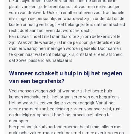
U kunt bijvoorbeeld kiezen voor een intieme ceremonie in
plaats van een grote bijeenkomst, of voor een eenvoudiger
vorm van drukwerk. Ook zijn er alternatieven voor traditionele
invullingen die persoonlijk en waardevol zijn, zonder dat dit de
kosten onnodig verhoogt. Het belangrijkste is dat het afscheid
recht doet aan het leven dat wordt herdacht.
Een uitvaart hoeft niet standaard te zijn om betekenisvol te
zijn. Vaak zit de waarde juist in de persoonlijke details en de
manier waarop herinneringen worden gedeeld. Door samen
te kijken naar wat echt belangrijk is, ontstaat er een afscheid
dat zowel passend als haalbaar is.
Wanneer schakelt u hulp in bij het regelen
van een begrafenis?
Veel mensen vragen zich af wanneer zij het beste hulp
kunnen inschakelen bij het organiseren van een begrafenis.
Het antwoord is eenvoudig: zo vroeg mogelijk. Vanaf het
eerste moment kan begeleiding zorgen voor overzicht, rust
en duidelijke stappen. U hoeft het proces niet alleen te
doorlopen.
Een persoonlijke uitvaartondernemer helpt u niet alleen met
praktische zaken, maar denkt ook met u mee over keuzes en