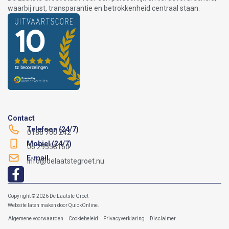
waarbij rust, transparantie en betrokkenheid centraal staan.
Contact
Telefoon (24/7)
0186 700 242
Mobiel (24/7)
06 29558160
E-mail
info@delaatstegroet.nu
Copyright © 2026 De Laatste Groet
Website laten maken
door
QuickOnline
.
Algemene voorwaarden
Cookiebeleid
Privacyverklaring
Disclaimer