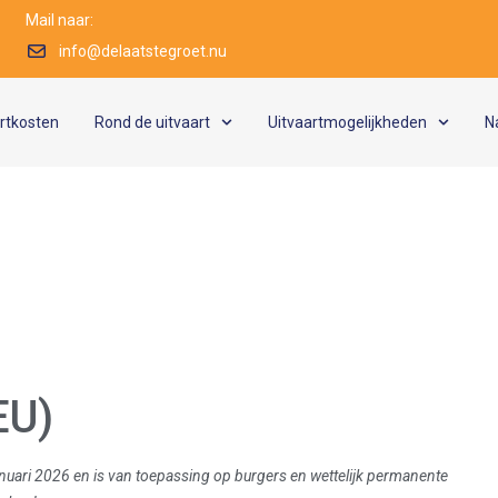
Mail naar:
info@delaatstegroet.nu
artkosten
Rond de uitvaart
Uitvaartmogelijkheden
N
EU)
januari 2026 en is van toepassing op burgers en wettelijk permanente