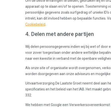
Om de beste ervaringen te bieden, gebruiken wij en on
apparaat op te slaan en/of te openen. Toestemming vo
persoonlijke gegevens zoals surfgedrag of unieke ID's
intrekt, kan dit invloed hebben op bepaalde functies. 
Cookiebeleid
.
4. Delen met andere partijen
Wij delen persoonsgegevens indien wij bij wet of door 
voor zover toegestaan onder andere wettelijke bepaling
naar een kwestie in verband met de openbare veilighei
Als onze site of organisatie wordt overgenomen, verko
worden doorgegeven aan onze adviseurs en mogelijke
Uitvaartverzorging De Laatste Groet neemt deel aan 
specificaties en het beleid van het IAB. Het maakt g
332.
We hebben met Google een Verwerkersovereenkomst 