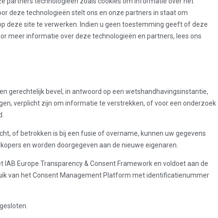
ze partners technologieën zoals cookies om informatie over het
or deze technologieën stelt ons en onze partners in staat om
 op deze site te verwerken. Indien u geen toestemming geeft of deze
Voor meer informatie over deze technologieën en partners, lees ons
een gerechtelijk bevel, in antwoord op een wetshandhavingsinstantie,
en, verplicht zijn om informatie te verstrekken, of voor een onderzoek
d.
cht, of betrokken is bij een fusie of overname, kunnen uw gegevens
 kopers en worden doorgegeven aan de nieuwe eigenaren.
het IAB Europe Transparency & Consent Framework en voldoet aan de
ebruik van het Consent Management Platform met identificatienummer
gesloten.