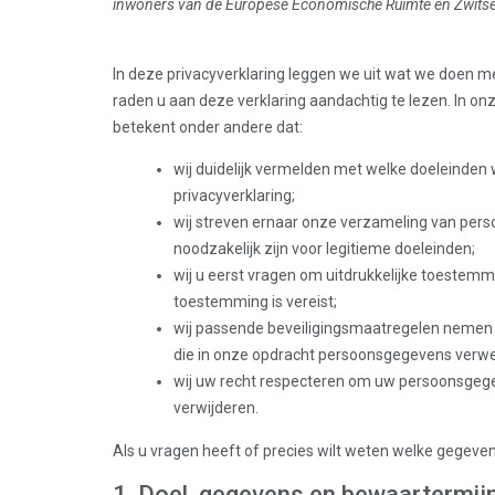
inwoners van de Europese Economische Ruimte en Zwitse
In deze privacyverklaring leggen we uit wat we doen m
raden u aan deze verklaring aandachtig te lezen. In o
betekent onder andere dat:
wij duidelijk vermelden met welke doeleinden
privacyverklaring;
wij streven ernaar onze verzameling van per
noodzakelijk zijn voor legitieme doeleinden;
wij u eerst vragen om uitdrukkelijke toeste
toestemming is vereist;
wij passende beveiligingsmaatregelen nemen
die in onze opdracht persoonsgegevens verw
wij uw recht respecteren om uw persoonsgegev
verwijderen.
Als u vragen heeft of precies wilt weten welke gegeve
1. Doel, gegevens en bewaartermij