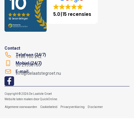
5.0
15 recensies
Contact
Telefoon (24/7)
0186 700 242
Mobiel (24/7)
06 29558160
E-mail
info@delaatstegroet.nu
Copyright © 2026 De Laatste Groet
Website laten maken
door
QuickOnline
.
Algemene voorwaarden
Cookiebeleid
Privacyverklaring
Disclaimer