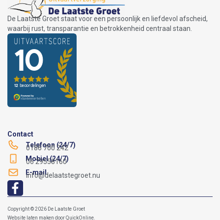
De Laatste Groet staat voor een persoonlijk en liefdevol afscheid,
waarbij rust, transparantie en betrokkenheid centraal staan.
Contact
Telefoon (24/7)
0186 700 242
Mobiel (24/7)
06 29558160
E-mail
info@delaatstegroet.nu
Copyright © 2026 De Laatste Groet
Website laten maken
door
QuickOnline
.