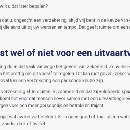
wilt u dat later bepalen?
dat u, ongeacht een verzekering, altijd vrij bent in de keuze va
tij die aansluit bij uw wensen en tempo. Dat geeft ruimte om een 
t wel of niet voor een uitvaart
ring doen dat vaak vanwege het gevoel van zekerheid. Ze wille
et prettig om dit vooraf te regelen. Dit kan rust geven, zeker 
t geval kan een verzekering een passende keuze zijn.
erzekering af te sluiten. Bijvoorbeeld omdat zij voldoende spaar
k komt het voor dat mensen liever samen met een uitvaartbegel
gen voor een meer persoonlijk en betrokken traject.
grijpt wat uw keuze betekent. Er is geen goed of fout, alleen wat b
zonder druk of twijfel.