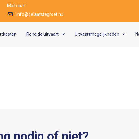
Mail naar:
info@delaatstegroet.nu
artkosten
Rond de uitvaart
Uitvaartmogelijkheden
N
ng nodig of niet?