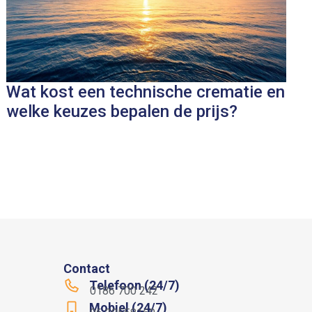
Wat kost een technische crematie en
welke keuzes bepalen de prijs?
Contact
Telefoon (24/7)
0186 700 242
Mobiel (24/7)