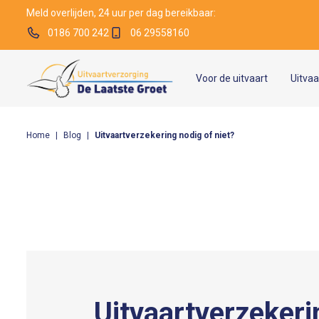
Meld overlijden, 24 uur per dag bereikbaar:
0186 700 242
06 29558160
Voor de uitvaart
Uitva
Home
|
Blog
|
Uitvaartverzekering nodig of niet?
Uitvaartverzekeri